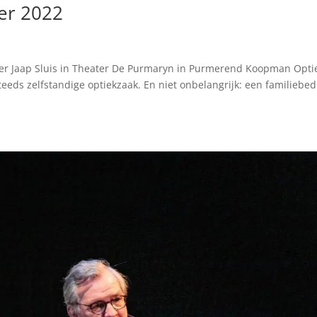
er 2022
e
r Jaap Sluis in Theater De Purmaryn in Purmerend Koopman Opti
ds zelfstandige optiekzaak. En niet onbelangrijk: een familiebedr