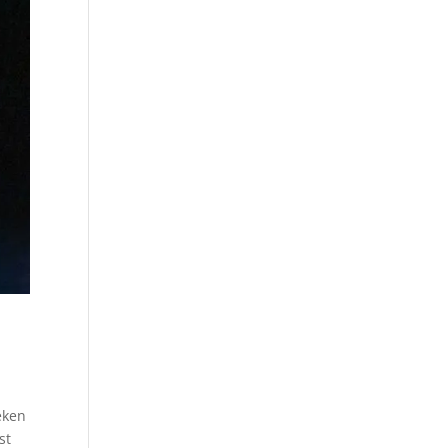
eken
st