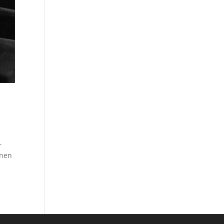
–
enen