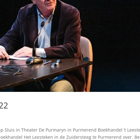
22
e
p Sluis in Theater De Purmaryn in Purmerend Boekhandel ’t Leest
boekhandel Het Leesteken in de Zuidersteeg te Purmerend over. Be