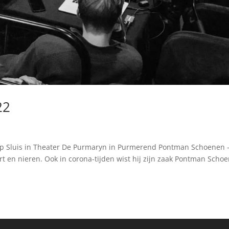
22
e
ap Sluis in Theater De Purmaryn in Purmerend Pontman Schoenen 
rt en nieren. Ook in corona-tijden wist hij zijn zaak Pontman Scho