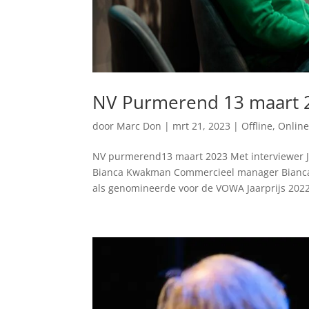
NV Purmerend 13 maart 
door
Marc Don
|
mrt 21, 2023
|
Offline
,
Onlin
NV purmerend13 maart 2023 Met interviewer J
Bianca Kwakman Commercieel manager Bianc
als genomineerde voor de VOWA Jaarprijs 2022 