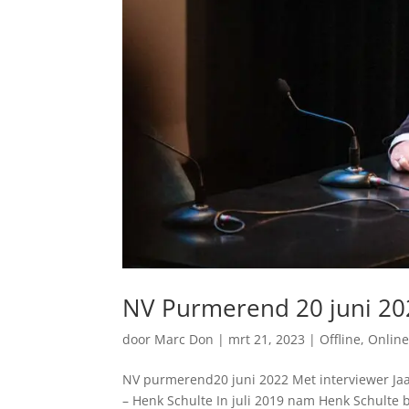
NV Purmerend 20 juni 20
door
Marc Don
|
mrt 21, 2023
|
Offline
,
Onlin
NV purmerend20 juni 2022 Met interviewer Jaa
– Henk Schulte In juli 2019 nam Henk Schulte 