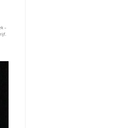
ek –
ijf.