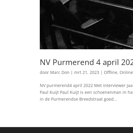
NV Purmerend 4 april 20
door
Marc Don
|
mrt 21, 2023
|
Offline
,
Onlin
NV purmerend4 april 2022 Met interviewer Ja
Paul Kuijt Paul Kuijt is een schoenenman in ha
in de Purmerendse Breedstraat goed...