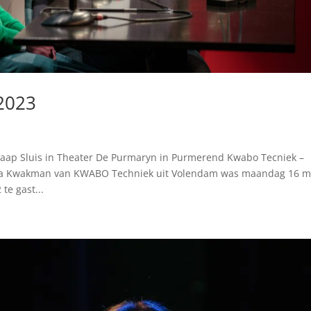
2023
e
aap Sluis in Theater De Purmaryn in Purmerend Kwabo Tecniek –
a Kwakman van KWABO Techniek uit Volendam was maandag 16 m
te gast...