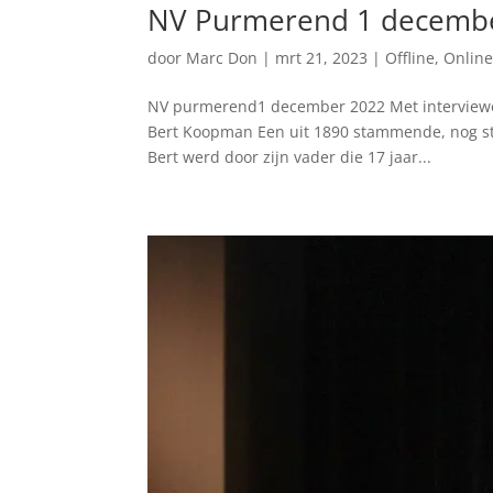
NV Purmerend 1 decemb
door
Marc Don
|
mrt 21, 2023
|
Offline
,
Onlin
NV purmerend1 december 2022 Met interviewe
Bert Koopman Een uit 1890 stammende, nog stee
Bert werd door zijn vader die 17 jaar...